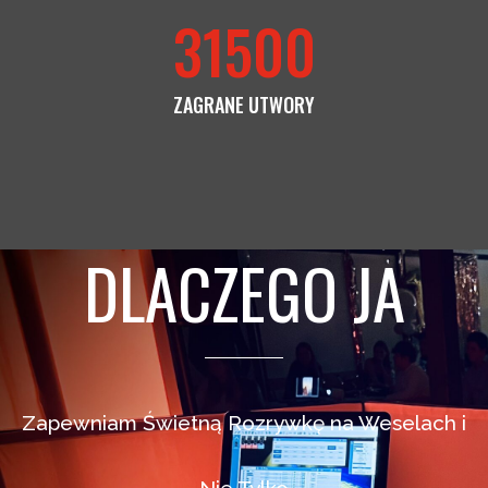
31500
ZAGRANE UTWORY
DLACZEGO JA
Zapewniam Świetną Rozrywkę na Weselach i
Nie Tylko