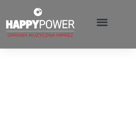
TWÓJ DJ I WODZIREJ NA
WYJĄTKOWY DZIEŃ
NIECH WASZA IMPREZA BĘDZIE WYJĄTKOWA –
SPRAWIMY TO RAZEM