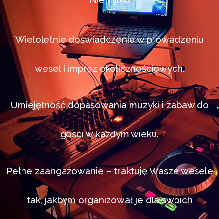
Wieloletnie doświadczenie w prowadzeniu
wesel i imprez okolicznościowych.
Umiejętność dopasowania muzyki i zabaw do
gości w każdym wieku.
Pełne zaangażowanie – traktuję Wasze wesele
tak, jakbym organizował je dla swoich