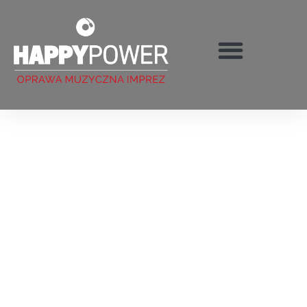
TWÓJ DJ I WODZIREJ NA
WYJĄTKOWY DZIEŃ
NIECH WASZA IMPREZA BĘDZIE WYJĄTKOWA –
SPRAWIMY TO RAZEM